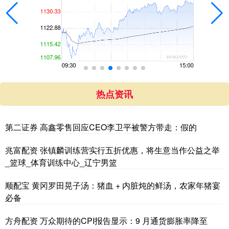
热点资讯
第二证券 高鑫零售回应CEO李卫平被警方带走：假的
兆富配资 张镇麟训练营实行五折优惠，将生意当作公益之举
_篮球_体育训练中心_辽宁男篮
顺配宝 黄冈罗田晃子汤：猪血 + 内脏炖的鲜汤，农家年猪宴
必备
方舟配资 万众期待的CPI报告显示：9 月通货膨胀率降至