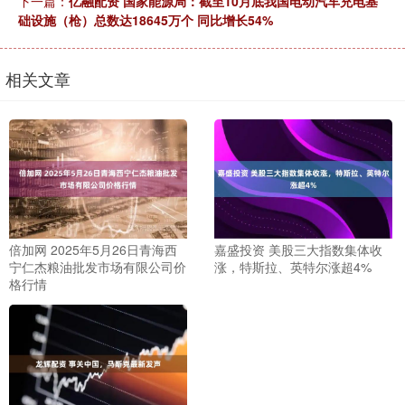
下一篇：
亿融配资 国家能源局：截至10月底我国电动汽车充电基
础设施（枪）总数达18645万个 同比增长54%
相关文章
倍加网 2025年5月26日青海西
嘉盛投资 美股三大指数集体收
宁仁杰粮油批发市场有限公司价
涨，特斯拉、英特尔涨超4%
格行情