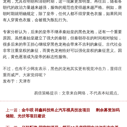
龙袍，尤其在明朝和清朝时期，这一现象更加明显。再往后，随着各
朝代的政治力量越来越强，服饰的规范也变得越来越严格。例如，唐
朝时期就明确规定，除了皇帝，任何人都不得穿黄色衣服，如果民间
有人穿黄色衣服，会被视为叛乱行为。
专家分析认为，后来的皇帝不继承秦始皇的黑色龙袍，还有一个重要
原因。虽然秦始皇建立了强大的秦朝，但秦朝存在的时间相对较短，
很多后来的帝王担心继续穿黑色龙袍会带来不吉利的象征。古代社会
非常注重皇权的象征，而黄色龙袍恰好可以强化皇权的象征意义。因
此，黄色逐渐成为皇帝的标志性服饰。
不过，也有不少网友表示，黑色的龙袍其实更有视觉冲击力，显得庄
重而威严。大家觉得呢？
发布于：天津市
易倍策略提示：文章来自网络，不代表本站观点。
上一篇：
金牛呗 祥鑫科技终止汽车模具技改项目 剩余募资加码
储能、光伏等项目建设