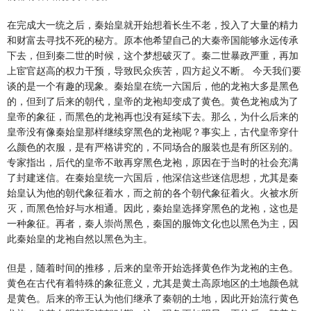
在完成大一统之后，秦始皇就开始想着长生不老，投入了大量的精力
和财富去寻找不死的秘方。原本他希望自己的大秦帝国能够永远传承
下去，但到秦二世的时候，这个梦想破灭了。秦二世暴政严重，再加
上宦官赵高的权力干预，导致民众疾苦，四方起义不断。 今天我们要
谈的是一个有趣的现象。秦始皇在统一六国后，他的龙袍大多是黑色
的，但到了后来的朝代，皇帝的龙袍却变成了黄色。黄色龙袍成为了
皇帝的象征，而黑色的龙袍再也没有延续下去。那么，为什么后来的
皇帝没有像秦始皇那样继续穿黑色的龙袍呢？事实上，古代皇帝穿什
么颜色的衣服，是有严格讲究的，不同场合的服装也是有所区别的。
专家指出，后代的皇帝不敢再穿黑色龙袍，原因在于当时的社会充满
了封建迷信。在秦始皇统一六国后，他深信这些迷信思想，尤其是秦
始皇认为他的朝代象征着水，而之前的各个朝代象征着火。火被水所
灭，而黑色恰好与水相通。因此，秦始皇选择穿黑色的龙袍，这也是
一种象征。再者，秦人崇尚黑色，秦国的服饰文化也以黑色为主，因
此秦始皇的龙袍自然以黑色为主。
但是，随着时间的推移，后来的皇帝开始选择黄色作为龙袍的主色。
黄色在古代有着特殊的象征意义，尤其是黄土高原地区的土地颜色就
是黄色。后来的帝王认为他们继承了秦朝的土地，因此开始流行黄色