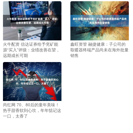
火牛配资 信达证券给予兖矿能
鑫旺资管 融捷健康：子公司的
源“买入”评级：业绩改善在望，
取暖器终端产品尚未在海外批量
远期成长可期
销售
尚红网 70、80后的童年美味！
热乎甜香软到心坎，年年惦记这
一口，太香了