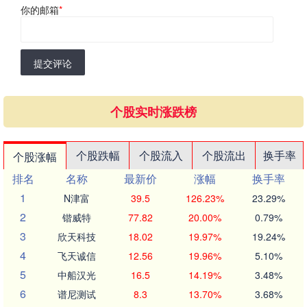
你的邮箱
*
提交评论
个股实时涨跌榜
个股跌幅
个股流入
个股流出
换手率
个股涨幅
排名
名称
最新价
涨幅
换手率
1
N津富
39.5
126.23%
23.29%
2
锴威特
77.82
20.00%
0.79%
3
欣天科技
18.02
19.97%
19.24%
4
飞天诚信
12.56
19.96%
5.10%
5
中船汉光
16.5
14.19%
3.48%
6
谱尼测试
8.3
13.70%
3.68%