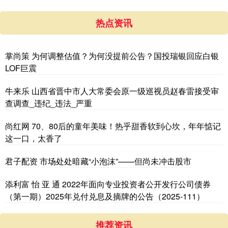
热点资讯
掌尚策 为何调整估值？为何没提前公告？国投瑞银回应白银
LOF巨震
牛来乐 山西省晋中市人大常委会原一级巡视员赵春雷接受审
查调查_违纪_违法_严重
尚红网 70、80后的童年美味！热乎甜香软到心坎，年年惦记
这一口，太香了
君子配资 市场处处暗藏“小泡沫”——但尚未冲击股市
添利富 怡 亚 通 2022年面向专业投资者公开发行公司债券
（第一期）2025年兑付兑息及摘牌的公告（2025-111）
推荐资讯