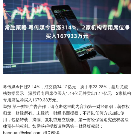
粤传媒今日涨3.14%，成交额34.12亿元，换手率23.28%，盘后龙虎
榜数据显示，深股通专用席位买入1.44亿元并卖出1.17亿元，2家机构
专用席位净买入1679.33万元。
举报 第一财经广告合作，请点击这里此内容为第一财经原创，著作权
归第一财经所有。未经第一财经书面授权，不得以任何方式加以使
用，包括转载、摘编、复制或建立镜像。第一财经保留追究侵权者法
律责任的权利。如需获得授权请联系第一财经版权部：
banquan@yicai.com 相关阅读