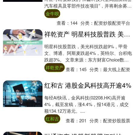
汽车模具及零部件技改项目”，并将剩余募集
资金用于建设储能、光伏逆变器及动....
金牛呗
查看：
144
分类：
配资炒股配资平台
祥乾资产 明星科技股普跌 美光科技跌超9%
明星科技股普跌，美光科技跌超9%，甲骨
文、博通、阿斯麦跌超4%，英特尔、台积电
跌超3%。 文章来源：东方财富Choice数据
责任编辑：27 郑重声明：东方财富....
祥乾资产
查看：
145
分类：
最大线上配资
红和古 港股金风科技高开逾4%
每经AI快讯，金风科技(02208.HK)高开逾
4%，截至发稿，涨4.4%，报14港元，成交
额134.12万港元。....
红和古
查看：
201
分类：
配资炒股股票