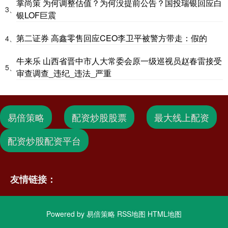
掌尚策 为何调整估值？为何没提前公告？国投瑞银回应白
3、
银LOF巨震
第二证券 高鑫零售回应CEO李卫平被警方带走：假的
4、
牛来乐 山西省晋中市人大常委会原一级巡视员赵春雷接受
5、
审查调查_违纪_违法_严重
易倍策略
配资炒股股票
最大线上配资
配资炒股配资平台
友情链接：
Powered by
易倍策略
RSS地图
HTML地图