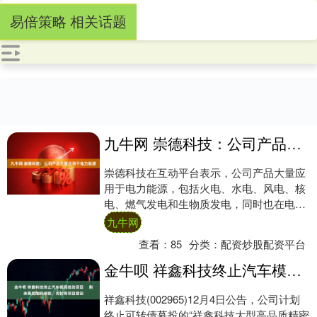
易倍策略 相关话题
九牛网 崇德科技：公司产品大量应用于电力能源
崇德科技在互动平台表示，公司产品大量应
用于电力能源，包括火电、水电、风电、核
电、燃气发电和生物质发电，同时也在电力
储能设备上应用。核电、火电受国家政策支
九牛网
持，近年....
查看：
85
分类：
配资炒股配资平台
金牛呗 祥鑫科技终止汽车模具技改项目 剩余募资加码储能、光伏等项目建设
祥鑫科技(002965)12月4日公告，公司计划
终止可转债募投的“祥鑫科技大型高品质精密