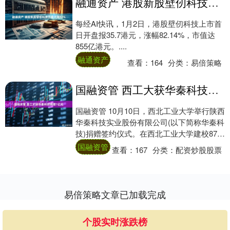
融通资产 港股新股壁仞科技开盘大涨82%
每经AI快讯，1月2日，港股壁仞科技上市首
日开盘报35.7港元，涨幅82.14%，市值达
855亿港元。....
融通资产
查看：
164
分类：
易倍策略
国融资管 西工大获华秦科技捐赠1亿元
国融资管 10月10日，西北工业大学举行陕西
华秦科技实业股份有限公司(以下简称华秦科
技)捐赠签约仪式。在西北工业大学建校87周
年之际，华秦科技向学校捐赠1亿元，....
国融资管
查看：
167
分类：
配资炒股股票
易倍策略文章已加载完成
个股实时涨跌榜