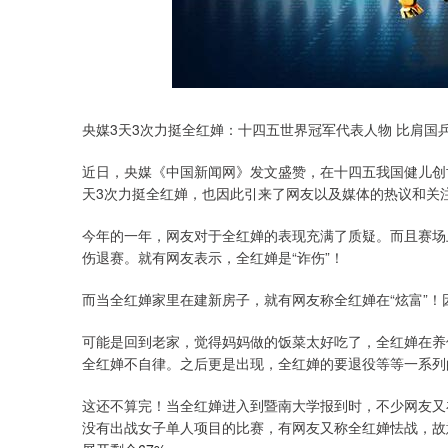
央媒3天3次力挺全红婵：十四五世界冠军代表人物 比肩国
近日，央媒《中国新闻网》发文盛赞，在十四五我国健儿创世
天3次力挺全红婵，也因此引来了网友以及媒体的热议和关
深证成指
14311.01
.68
1.02%
200.89
1
今年的一年，网友对于全红婵的表现充满了质疑。而且赛场
伤退赛。就有网友表示，全红婵是“诈伤”！
而当全红婵家里在建新房子，就有网友称全红婵在“炫富”！
可能是回到老家，觉得妈妈做的饭菜太好吃了，全红婵在养
全红婵不自律。之后更是出现，全红婵的要退役等等一系列
这还不算完！当全红婵进入到暨南大学报到时，不少网友又
没有出战女子单人项目的比赛，有网友又称全红婵怯战，故