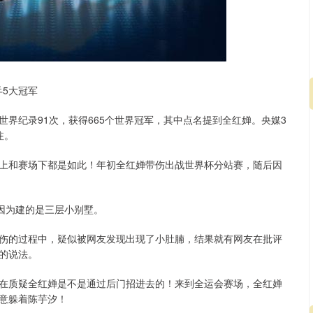
乒5大冠军
界纪录91次，获得665个世界冠军，其中点名提到全红婵。央媒3
注。
沪深300
4694.44
.42%
43.13
0.93%
上和赛场下都是如此！年初全红婵带伤出战世界杯分站赛，随后因
因为建的是三层小别墅。
伤的过程中，疑似被网友发现出现了小肚腩，结果就有网友在批评
的说法。
在质疑全红婵是不是通过后门招进去的！来到全运会赛场，全红婵
意躲着陈芋汐！