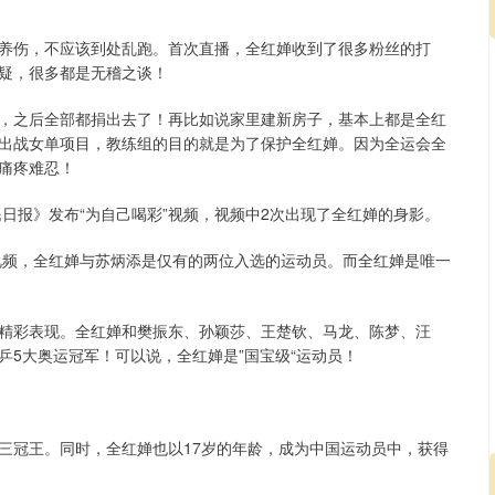
养伤，不应该到处乱跑。首次直播，全红婵收到了很多粉丝的打
疑，很多都是无稽之谈！
，之后全部都捐出去了！再比如说家里建新房子，基本上都是全红
出战女单项目，教练组的目的就是为了保护全红婵。因为全运会全
痛疼难忍！
民日报》发布“为自己喝彩”视频，视频中2次出现了全红婵的身影。
”的视频，全红婵与苏炳添是仅有的两位入选的运动员。而全红婵是唯一
精彩表现。全红婵和樊振东、孙颖莎、王楚钦、马龙、陈梦、汪
5大奥运冠军！可以说，全红婵是”国宝级“运动员！
三冠王。同时，全红婵也以17岁的年龄，成为中国运动员中，获得