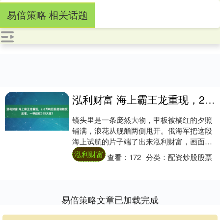
易倍策略 相关话题
泓利财富 海上霸王龙重现，2.8万吨巨舰启动核反应堆，一举超过055大驱？
镜头里是一条庞然大物，甲板被橘红的夕照
铺满，浪花从舰艏两侧甩开。俄海军把这段
海上试航的片子端了出来泓利财富，画面拍
摄时间落在今年八月至十一月。 一艘排水量
泓利财富
查看：
172
分类：
配资炒股股票
约二点....
易倍策略文章已加载完成