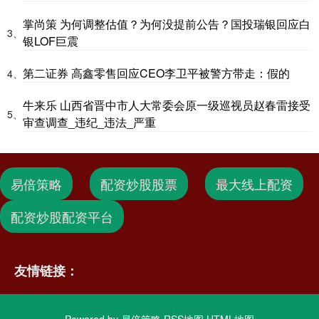
掌尚策 为何调整估值？为何没提前公告？国投瑞银回应白
3、
银LOF巨震
第二证券 高鑫零售回应CEO李卫平被警方带走：假的
4、
牛来乐 山西省晋中市人大常委会原一级巡视员赵春雷接受
5、
审查调查_违纪_违法_严重
易倍策略
配资炒股股票
最大线上配资
配资炒股配资平台
友情链接：