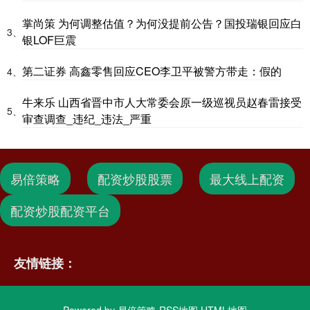
掌尚策 为何调整估值？为何没提前公告？国投瑞银回应白
3、
银LOF巨震
第二证券 高鑫零售回应CEO李卫平被警方带走：假的
4、
牛来乐 山西省晋中市人大常委会原一级巡视员赵春雷接受
5、
审查调查_违纪_违法_严重
易倍策略
配资炒股股票
最大线上配资
配资炒股配资平台
友情链接：