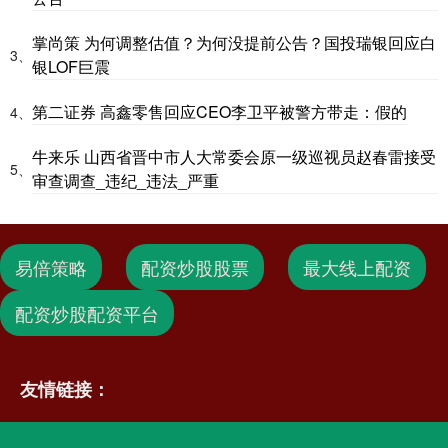
掌尚策 为何调整估值？为何没提前公告？国投瑞银回应白
3、
银LOF巨震
第二证券 高鑫零售回应CEO李卫平被警方带走：假的
4、
牛来乐 山西省晋中市人大常委会原一级巡视员赵春雷接受
5、
审查调查_违纪_违法_严重
易倍策略
配资炒股股票
最大线上配资
配资炒股配资平台
友情链接：