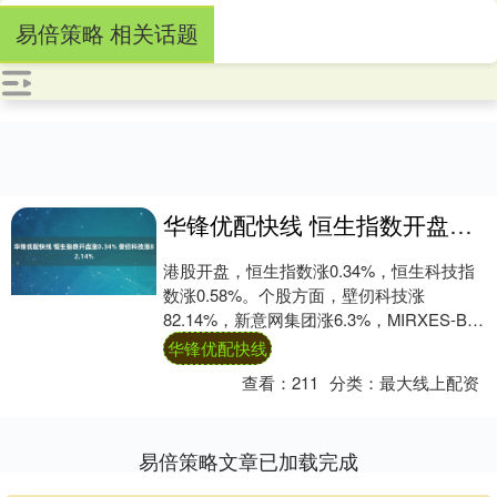
易倍策略 相关话题
华锋优配快线 恒生指数开盘涨0.34% 壁仞科技涨82.14%
港股开盘，恒生指数涨0.34%，恒生科技指
数涨0.58%。个股方面，壁仞科技涨
82.14%，新意网集团涨6.3%，MIRXES-B涨
4.45%华锋优配快线，金风....
华锋优配快线
查看：
211
分类：
最大线上配资
易倍策略文章已加载完成