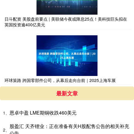
日斗配资 美股盘前要点 | 美联储今夜或降息25点！美科技巨头拟在
英国投资逾400亿美元
环球策路 跨国零部件公司，从幕后走向台前｜2025上海车展
最新文章
恩卓中盈 LME期铜收跌460美元
1、
股盈汇 天齐锂业：正在准备有关H股配售公告的相关补充
2、
公告